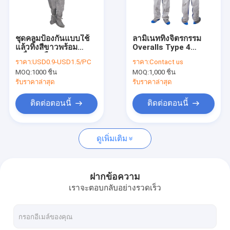
เกี่ยวกับเรา
ติดต่อเรา
ชุดคลุมป้องกันแบบใช้
ลามิเนททิ้งจิตรกรรม
แล้วทิ้งสีขาวพร้อม
Overalls Type 4
เครื่องเคลือบ Spp PE
Coverall Spray SF
ราคา:
USD0.9-USD1.5/PC
ราคา:
Contact us
สำหรับอุตสาหกรรม
MOQ:
1000 ชิ้น
MOQ:
1,000 ชิ้น
อาหาร
ชุดป้องกันแบบใช้แล้วทิ้ง
รับราคาล่าสุด
รับราคาล่าสุด
ชุดคลุมทางการแพทย์ที่ใช้แล้วทิ้ง
ติดต่อตอนนี้
ติดต่อตอนนี้
มาส์กหน้าแบบใช้แล้วทิ้ง
ดูเพิ่มเติม
เสื้อแล็บที่ใช้แล้วทิ้ง
ชุดแยกผ้าแบบใช้แล้วทิ้ง
ฝากข้อความ
เราจะตอบกลับอย่างรวดเร็ว
ผ้ากันเปื้อนที่ใช้แล้วทิ้ง
หมวกนอนวูฟเวนทิ้ง