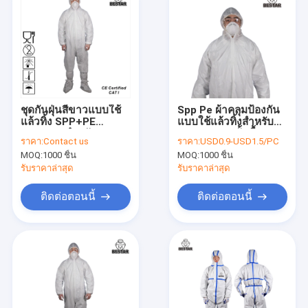
ชุดกันฝุ่นสีขาวแบบใช้
Spp Pe ผ้าคลุมป้องกัน
แล้วทิ้ง SPP+PE
แบบใช้แล้วทิ้งสำหรับ
Coverall สำหรับกฎสุข
อุตสาหกรรมขั้นพื้นฐาน
ราคา:
Contact us
ราคา:
USD0.9-USD1.5/PC
อนามัยและการทำความ
MOQ:
1000 ชิ้น
MOQ:
1000 ชิ้น
สะอาด
รับราคาล่าสุด
รับราคาล่าสุด
ติดต่อตอนนี้
ติดต่อตอนนี้
บ้าน
ผลิตภัณฑ์
วิดีโอ