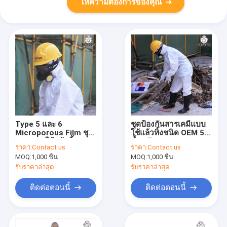
ให้ความต้องการของคุณ
Type 5 และ 6
ชุดป้องกันสารเคมีแบบ
Microporous Film ชุด
ใช้แล้วทิ้งชนิด OEM 5/6
คลุมแบบใช้แล้วทิ้ง
น้ำหนักเบา
ราคา:
Contact us
ราคา:
Contact us
สำหรับห้องปฏิบัติการ
MOQ:
1,000 ชิ้น
MOQ:
1,000 ชิ้น
รับราคาล่าสุด
รับราคาล่าสุด
ติดต่อตอนนี้
ติดต่อตอนนี้