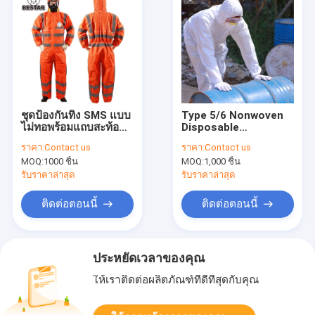
ชุดป้องกันทิ้ง SMS แบบ
Type 5/6 Nonwoven
ไม่ทอพร้อมแถบสะท้อน
Disposable
แสง
Protective Coverall
ราคา:
Contact us
ราคา:
Contact us
ฟิล์มพรุน Coverall
MOQ:
1000 ชิ้น
MOQ:
1,000 ชิ้น
รับราคาล่าสุด
รับราคาล่าสุด
ติดต่อตอนนี้
ติดต่อตอนนี้
ประหยัดเวลาของคุณ
ให้เราติดต่อผลิตภัณฑ์ที่ดีที่สุดกับคุณ