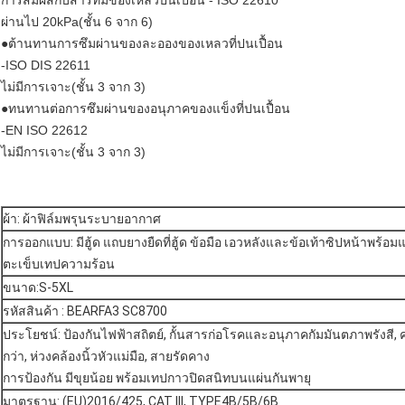
การสัมผัสกับสารที่มีของเหลวปนเปื้อน - ISO 22610
ผ่านไป 20kPa(ชั้น 6 จาก 6)
●ต้านทานการซึมผ่านของละอองของเหลวที่ปนเปื้อน
-ISO DIS 22611
ไม่มีการเจาะ(ชั้น 3 จาก 3)
●ทนทานต่อการซึมผ่านของอนุภาคของแข็งที่ปนเปื้อน
-EN ISO 22612
ไม่มีการเจาะ(ชั้น 3 จาก 3)
ผ้า: ผ้าฟิล์มพรุนระบายอากาศ
การออกแบบ: มีฮู้ด แถบยางยืดที่ฮู้ด ข้อมือ เอวหลังและข้อเท้าซิปหน้าพร้อม
ตะเข็บเทปความร้อน
ขนาด:S-5XL
รหัสสินค้า : BEARFA3 SC8700
ประโยชน์: ป้องกันไฟฟ้าสถิตย์, กั้นสารก่อโรคและอนุภาคกัมมันตภาพรังสี,
กว่า, ห่วงคล้องนิ้วหัวแม่มือ, สายรัดคาง
การป้องกัน มีขุยน้อย พร้อมเทปกาวปิดสนิทบนแผ่นกันพายุ
มาตรฐาน: (EU)2016/425, CAT III, TYPE4B/5B/6B