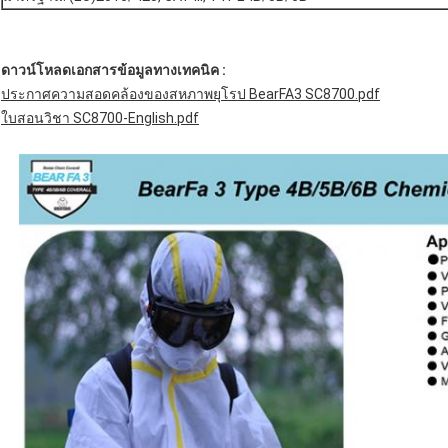
ดาวน์โหลดเอกสารข้อมูลทางเทคนิค :
ประกาศความสอดคล้องของสหภาพยุโรป BearFA3 SC8700.pdf
ใบสอนวิชา SC8700-English.pdf
ฝากข้อความ
เราจะโทรกลับหาคุณเร็ว ๆ นี้!