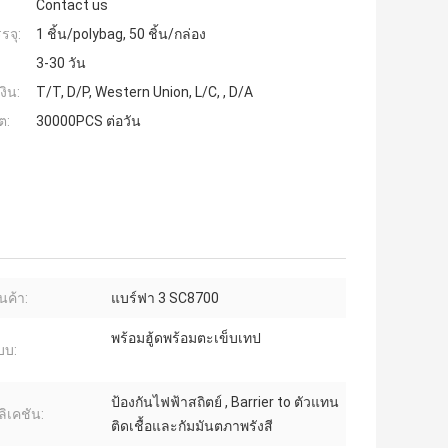
Contact us
รจุ:
1 ชิ้น/polybag, 50 ชิ้น/กล่อง
3-30 วัน
งิน:
T/T, D/P, Western Union, L/C, , D/A
ต:
30000PCS ต่อวัน
นค้า:
แบร์ฟา 3 SC8700
พร้อมฮู้ดพร้อมตะเข็บเทป
บบ:
ป้องกันไฟฟ้าสถิตย์ , Barrier to ตัวแทน
ิเคชัน:
ติดเชื้อและกัมมันตภาพรังสี