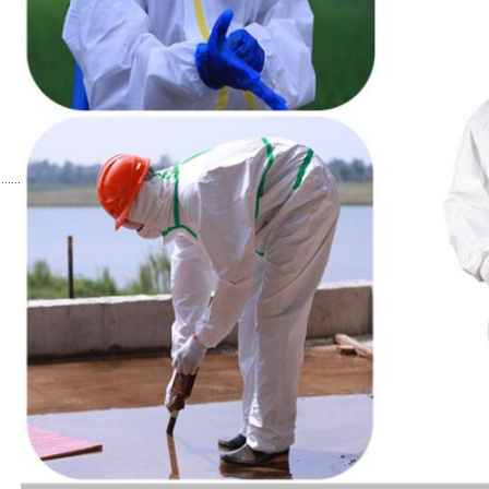
เสนอ
...
...