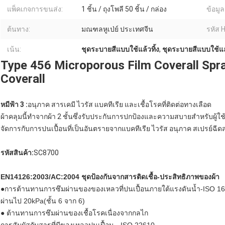
แพ็คเกจการขนส่ง:
1 ชิ้น / ถุงโพลี 50 ชิ้น / กล่อง
ข้อมู
ต้นทาง:
มณฑลหูเป่ย์ ประเทศจีน
รหัส 
เน้น:
ชุดระบายสีแบบใช้แล้วทิ้ง
,
ชุดระบายสีแบบใช้แล้
Type 456 Microporous Film Coverall Spra
Coverall
หมีฟ้า 3 :
อนุภาค สารเคมี ไวรัส แบคทีเรีย และเชื้อโรคที่ติดต่อทางเลือด
ผ้าคลุมนี้ทำจากผ้า 2 ชั้นซึ่งรับประกันการปกป้องและความสบายสำหรับผู้ใช
จัดการกับการปนเปื้อนที่เป็นอันตรายจากแบคทีเรีย ไวรัส อนุภาค สเปรย์ฉี
รหัสสินค้า:
SC8700
EN14126:2003/AC:2004 ชุดป้องกันจากสารติดเชื้อ-ประสิทธิภาพของผ้า
●การต้านทานการซึมผ่านของของเหลวที่ปนเปื้อนภายใต้แรงดันน้ำ-ISO 1
ผ่านไป 20kPa(ชั้น 6 จาก 6)
● ต้านทานการซึมผ่านของเชื้อโรคเนื่องจากกลไก