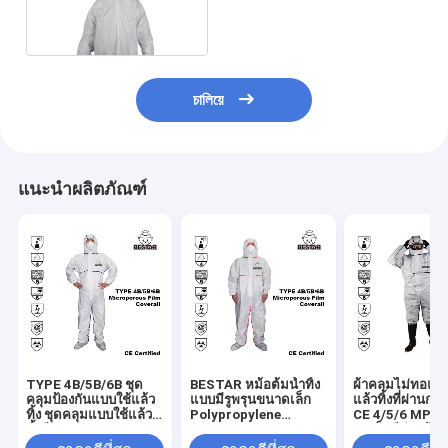
พื้นฐาน
চালিয়ে
แนะนำผลิตภัณฑ์
TYPE 4B/5B/6B ชุด
BESTAR หม้อต้มน้ำทิ้ง
ผ้าคลุมไม่ทอแบ
คลุมป้องกันแบบใช้แล้ว
แบบมีรูพรุนขนาดเล็ก
แล้วทิ้งที่ผ่านกา
ทิ้ง ชุดคลุมแบบใช้แล้ว
Polypropylene
CE 4/5/6 MP พร
ทิ้งสีขาว
Coveralls Type
ตะเข็บสีดำพร้อม
4B/5B/6B
คล้องนิ้วหัวแม่มื