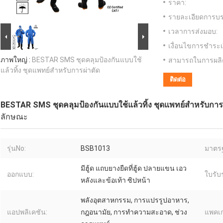
ราคา:
รายละเอียดการบร
เวลาการส่งมอบ:
เงื่อนไขการชำระเ
ภาพใหญ่ :
BESTAR SMS ชุดคลุมป้องกันแบบใช้
สามารถในการผลิ
แล้วทิ้ง ชุดแพทย์สำหรับการผ่าตัด
ติดต่อ
BESTAR SMS ชุดคลุมป้องกันแบบใช้แล้วทิ้ง ชุดแพทย์สำหรับการผ
ลักษณะ
รุ่นNo:
BSB1013
มาตร
มีฮู้ด แถบยางยืดที่ฮู้ด ปลายแขน เอว
ออกแบบ:
ใบรับ
หลังและข้อเท้า ซิปหน้า
พลังอุตสาหกรรม, การแปรรูปอาหาร,
แอปพลิเคชัน:
กฎอนามัย, การทำความสะอาด, ช่วง
แพคเก