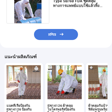
Type 5B/6B FDA ชุดคลุม
ทางการแพทย์แบบใช้แล้วทิ้ง
สำหรับงานสัตวแพทย์
চালিয়ে
แนะนำผลิตภัณฑ์
แบคทีเรียป้องกัน
EN14126 ผ้าคลุม
ผ้าคลุมกันน้ำชน
EN14126 ป้องกัน
ไมโครพอรัสป้องกัน
ฟิล์มพรุนพร้อมต